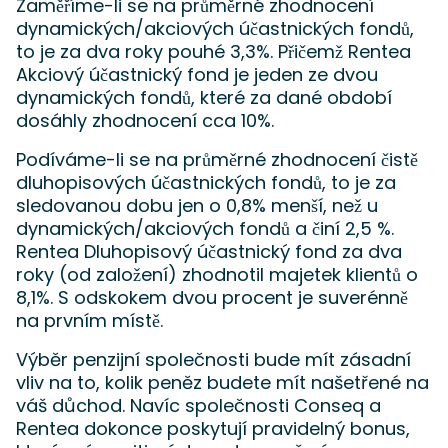
Zaměříme-li se na průměrné zhodnocení
dynamických/akciových účastnických fondů,
to je za dva roky pouhé 3,3%. Přičemž Rentea
Akciový účastnický fond je jeden ze dvou
dynamických fondů, které za dané období
dosáhly zhodnocení cca 10%.
Podíváme-li se na průměrné zhodnocení čistě
dluhopisových účastnických fondů, to je za
sledovanou dobu jen o 0,8% menší, než u
dynamických/akciových fondů a činí 2,5 %.
Rentea Dluhopisový účastnický fond za dva
roky (od založení) zhodnotil majetek klientů o
8,1%. S odskokem dvou procent je suverénně
na prvním místě.
Výběr penzijní společnosti bude mít zásadní
vliv na to, kolik peněz budete mít našetřené na
váš důchod. Navíc společnosti Conseq a
Rentea dokonce poskytují pravidelný bonus,