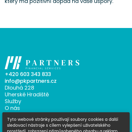
který má pozitivní dopad na vaše úspory.
+420 603 343 833
info@pkpartners.cz
Dlouhá 228
Uherské Hradiště
Služby
O nás
Kariéra
Tyto webové stránky používají soubory cookies a další
Kontakt
sledovací nástroje s cílem vylepšení uživatelského
prostředí, zobrazení přizpůsobeného obsahu a reklam,