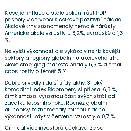
Klesající inflace a stále solidní růst HDP
přispěly v červenci k celkově pozitivní náladě.
Akciové trhy zaznamenaly nemalé nárůsty.
Americké akcie vzrostly o 3,2%, evropské o 1,3
%.
Nejvyšší výkonnost ale vykázaly nejrizikovější
sektory a regiony globálního akciového trhu.
Akcie emerging markets přidaly 6,3 % a small
caps rostly o téměř 5 %.
Dobře si vedly i další třídy aktiv. Široký
komoditní index Bloomberg si připsal 6,3 %,
čímž smazal výraznou část svých ztrát od
začátku letošního roku. Rovněž globální
dluhopisy zaznamenaly mírnou kladnou
výkonnost, když v červenci vzrostly o 0,7 %.
Čím dál více investorů očekává, že se