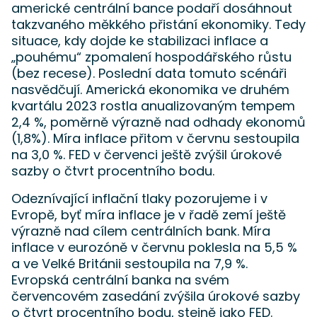
americké centrální bance podaří dosáhnout
takzvaného měkkého přistání ekonomiky. Tedy
situace, kdy dojde ke stabilizaci inflace a
„pouhému“ zpomalení hospodářského růstu
(bez recese). Poslední data tomuto scénáři
nasvědčují. Americká ekonomika ve druhém
kvartálu 2023 rostla anualizovaným tempem
2,4 %, poměrně výrazně nad odhady ekonomů
(1,8%). Míra inflace přitom v červnu sestoupila
na 3,0 %. FED v červenci ještě zvýšil úrokové
sazby o čtvrt procentního bodu.
Odeznívající inflační tlaky pozorujeme i v
Evropě, byť míra inflace je v řadě zemí ještě
výrazně nad cílem centrálních bank. Míra
inflace v eurozóně v červnu poklesla na 5,5 %
a ve Velké Británii sestoupila na 7,9 %.
Evropská centrální banka na svém
červencovém zasedání zvýšila úrokové sazby
o čtvrt procentního bodu, stejně jako FED.